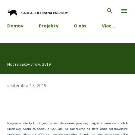
Preskočiť na hlavný obsah
Domov
Projekty
O nás
Viac…
Noc raniakov v roku 2019
septembra 17, 2019
Pozývame všetkých záujemcov na sledovanie jesennej migrácie raniakov v okolí
Bratislavy. Spolu so Saolou a Sovulami sa zameriame na tieto ľahko pozorovateľné
netopiere. Akcie sú súčasťou medzinárodného sčítania raniakov organizovaného