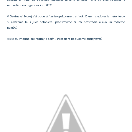
mimovládnou organizáciou KFFÖ.
V Devínskej Novej Vsi bude sčítanie opakované tretí rok. Okrem sledovania netopierov
si ukážeme tu žijúce netopiere, predstavíme si ich prostredie a ako im môžeme
pomôcť.
Akcie sú vhodné pre rodiny s deťmi, netopiere nebudeme odchytávať.