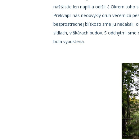
našťastie len napili a odišli:-) Okrem toho
Prekvapil nás neobvyklý druh večernica pe
bezprostrednej blízkosti sme ju nečakali, o
sídlach, v škárach budov. S odchytmi sme 
bola vypustená.