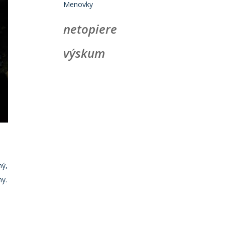
Menovky
netopiere
výskum
ný,
ny.