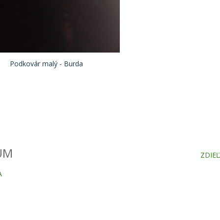
Podkovár malý - Burda
UM
ZDIEĽ
A