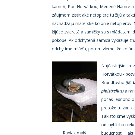
kameň, Pod Horvátkou, Medené Hámre a ďa
záujmom zistiť aké netopiere tu žijú a taktie
nachádzajú materské kolónie netopierov. 
žijúce zvieratá a samičky sa s mláďatami d
pokope. Ak odchytená samica vykazuje zna
odchytíme mláďa, potom vieme, že kolónia
Najčastejšie sme 
Horvátkou - potvr
Brandtovho
(M. b
pipistrellus)
a ran
počas jednoho od
pretože tu zanik
Takisto sme vysk
odchytili iba niek
Raniak malý
budúcnosti. Takti