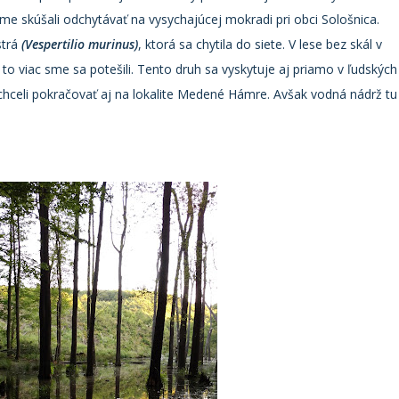
 sme skúšali odchytávať na vysychajúcej mokradi pri obci Sološnica.
strá
(Vespertilio murinus)
, ktorá sa chytila do siete. V lese bez skál v
 to viac sme sa potešili. Tento druh sa vyskytuje aj priamo v ľudských
chceli pokračovať aj na lokalite Medené Hámre. Avšak vodná nádrž tu