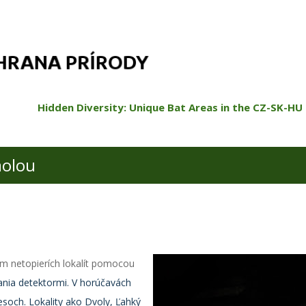
Preskočiť na hlavný obsah
Hidden Diversity: Unique Bat Areas in the CZ-SK-HU
aolou
kum netopierích lokalít pomocou
ania detektormi. V horúčavách
esoch. Lokality ako Dvoly, Ľahký