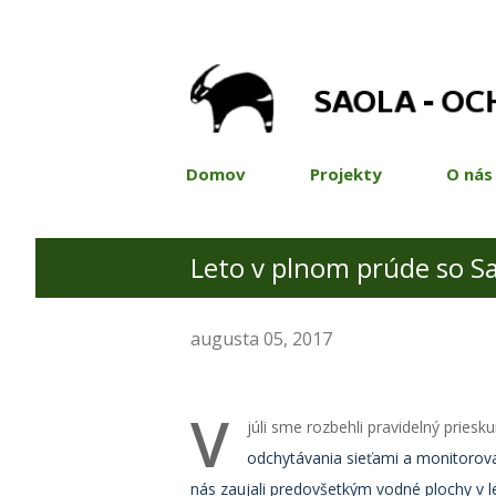
Domov
Projekty
O nás
Leto v plnom prúde so S
augusta 05, 2017
V
júli sme rozbehli pravidelný pries
odchytávania sieťami a monitorov
nás zaujali predovšetkým vodné plochy v l