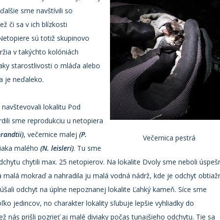
lšie sme navštívili so
ž či sa v ich blízkosti
Netopiere sú totiž skupinovo
ržia v takýchto kolóniách
ky starostlivosti o mláďa alebo
 je neďaleko.
navštevovali lokalitu Pod
dili sme reprodukciu u netopiera
randtii)
, večernice malej
(P.
Večernica pestrá
iaka malého
(N. leisleri)
. Tu sme
chytu chytili max. 25 netopierov. Na lokalite Dvoly sme neboli úspeš
la malá mokraď a nahradila ju malá vodná nádrž, kde je odchyt obtiaž
úšali odchyt na úplne nepoznanej lokalite Ľahký kameň. Síce sme
oľko jedincov, no charakter lokality sľubuje lepšie vyhliadky do
ež nás prišli pozrieť aj malé diviaky počas tunajšieho odchytu. Tie sa